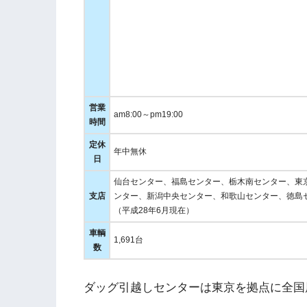
営業
am8:00～pm19:00
時間
定休
年中無休
日
仙台センター、福島センター、栃木南センター、東
支店
ンター、新潟中央センター、和歌山センター、徳島
（平成28年6月現在）
車輌
1,691台
数
ダッグ引越しセンターは東京を拠点に全国