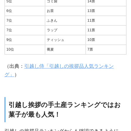
5位
ゴミ袋
14票
6位
お茶
13票
7位
ふきん
11票
7位
ラップ
11票
9位
ティッシュ
10票
10位
蕎麦
7票
（出典：
引越し侍「引越しの挨拶品人気ランキン
グ」
）
引越し挨拶の手土産ランキングではお
菓子が最も人気！