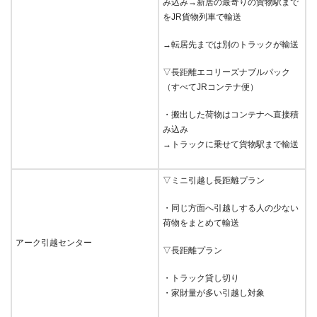
み込み→新居の最寄りの貨物駅まで
をJR貨物列車で輸送
→転居先までは別のトラックが輸送
▽長距離エコリーズナブルパック
（すべてJRコンテナ便）
・搬出した荷物はコンテナへ直接積
み込み
→トラックに乗せて貨物駅まで輸送
▽ミニ引越し長距離プラン
・同じ方面へ引越しする人の少ない
荷物をまとめて輸送
アーク引越センター
▽長距離プラン
・トラック貸し切り
・家財量が多い引越し対象