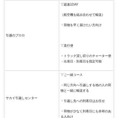
▽超速1DAY
（航空機を組み合わせて輸送）
・荷物を早く届けたい方向け
引越のプロロ
▽直行便
・トラック貸し切りのチャーター便
・出発日・到着日を指定可能
▽ご一緒コース
・同じ方向へ引越しする他の人の荷
物と一緒に輸送する
サカイ引越しセンター
・引越し先への到着日はお任せ
・荷物が少なく到着日にも余裕のあ
る人向け